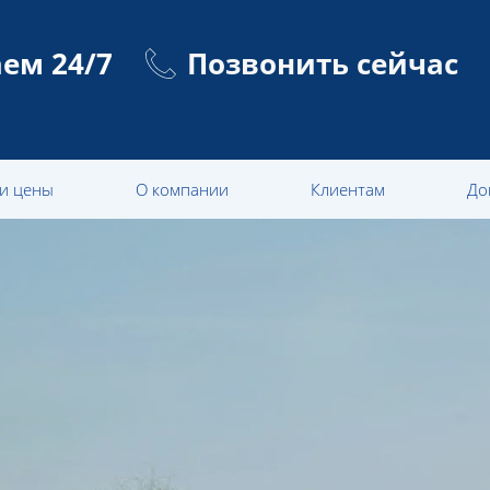
ем 24/7
Позвонить сейчас
 и цены
О компании
Клиентам
До